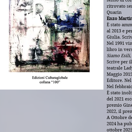
senso di co
ritrovato s
Quarin
Enzo Marti
È stato amm
al 2013 e pe
Giulia. Scri
Nel 1991 vin
libro in ver
Siamo Esili
,
Scrive per il
teatrale La
Maggio 201
Editore. Nel
Nel febbraio
È stato inol
del 2021 es
premio Gine
2022, il pre
A Ottobre de
2024 ha pubb
ottobre 202