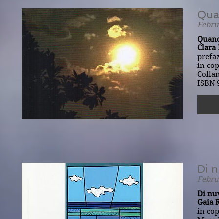
Qua
Febru
Quand
Clara
prefa
in cop
Collan
ISBN 
Di n
Febru
Di nu
Gaia R
in cop