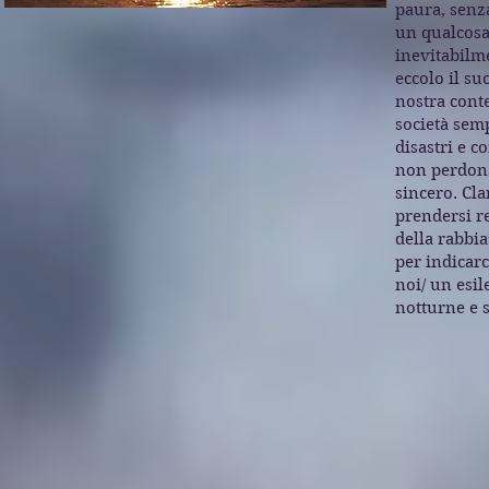
paura, senza
un qualcos
inevitabilm
eccolo il su
nostra cont
società se
disastri e co
non
perdon
sincero.
Cla
prendersi r
della rabbia
per indicar
noi/ un
esil
notturne e so