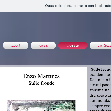
Questo sito è stato creato con la piatta
Blog
casa
poesia
ragazz
"Sulle fron
occidentale
Da un lato i
alcuni passa
spiritualità
di Fabio Pus
autonomia, f
sempre evoca